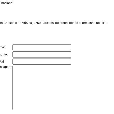
 nacional
a - S. Bento da Várzea, 4750 Barcelos, ou preenchendo o formulário abaixo.
me:
sunto:
ail:
nsagem: