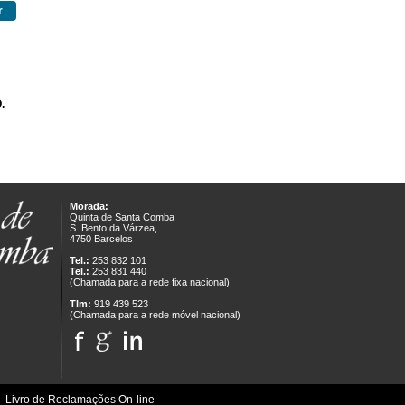
.
Morada:
Quinta de Santa Comba
S. Bento da Várzea,
4750 Barcelos
Tel.:
253 832 101
Tel.:
253 831 440
(Chamada para a rede fixa nacional)
Tlm:
919 439 523
(Chamada para a rede móvel nacional)
|
Livro de Reclamações On-line