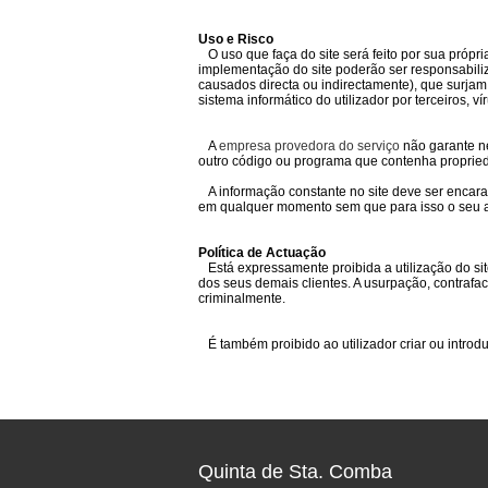
Uso e Risco
O uso que faça do site será feito por sua própri
implementação do site poderão ser responsabili
causados directa ou indirectamente), que surjam
sistema informático do utilizador por terceiros, vír
A
empresa provedora do serviço
não garante ne
outro código ou programa que contenha propried
A informação constante no site deve ser encarada
em qualquer momento sem que para isso o seu au
Política de Actuação
Está expressamente proibida a utilização do sit
dos seus demais clientes. A usurpação, contrafac
criminalmente.
É também proibido ao utilizador criar ou introdu
Quinta de Sta. Comba