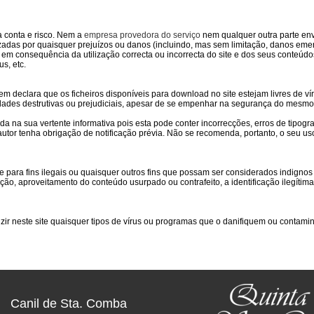
a conta e risco. Nem a
empresa provedora do serviço
nem qualquer outra parte en
zadas por quaisquer prejuízos ou danos (incluindo, mas sem limitação, danos emer
 em consequência da utilização correcta ou incorrecta do site e dos seus conteúdo
us, etc.
m declara que os ficheiros disponíveis para download no site estejam livres de vír
ades destrutivas ou prejudiciais, apesar de se empenhar na segurança do mesmo
 na sua vertente informativa pois esta pode conter incorrecções, erros de tipogra
tor tenha obrigação de notificação prévia. Não se recomenda, portanto, o seu us
e para fins ilegais ou quaisquer outros fins que possam ser considerados indign
ção, aproveitamento do conteúdo usurpado ou contrafeito, a identificação ilegítim
zir neste site quaisquer tipos de vírus ou programas que o danifiquem ou contamin
Canil de Sta. Comba