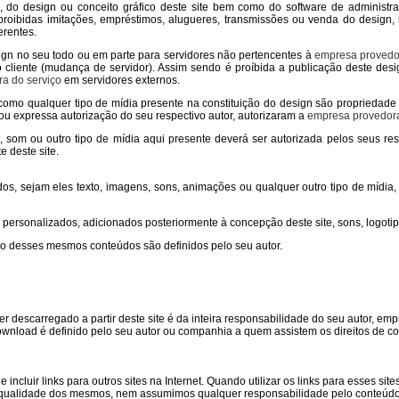
 do design ou conceito gráfico deste site bem como do software de administra
proibidas imitações, empréstimos, alugueres, transmissões ou venda do design,
erentes.
gn no seu todo ou em parte para servidores não pertencentes à
empresa provedo
 cliente (mudança de servidor). Assim sendo é proíbida a publicação deste des
a do serviço
em servidores externos.
m como qualquer tipo de mídia presente na constituição do design são propriedade 
 ou expressa autorização do seu respectivo autor, autorizaram a
empresa provedora
om ou outro tipo de mídia aqui presente deverá ser autorizada pelos seus re
 deste site.
, sejam eles texto, imagens, sons, animações ou qualquer outro tipo de mídia, 
rsonalizados, adicionados posteriormente à concepção deste site, sons, logotipo
o desses mesmos conteúdos são definidos pelo seu autor.
 descarregado a partir deste site é da inteira responsabilidade do seu autor, emp
wnload é definido pelo seu autor ou companhia a quem assistem os direitos de co
 incluir links para outros sites na Internet. Quando utilizar os links para esses site
r a qualidade dos mesmos, nem assumimos qualquer responsabilidade pelo conteúdo