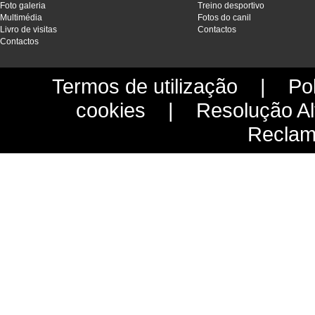
Foto galeria
Treino desportivo
Multimédia
Fotos do canil
Livro de visitas
Contactos
Contactos
Termos de utilização
|
Pol
cookies
|
Resolução Alt
Reclam