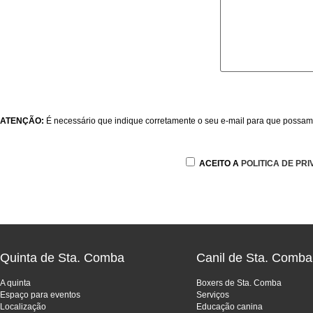
ATENÇÃO:
É necessário que indique corretamente o seu e-mail para que possam
ACEITO A
POLITICA DE PR
Quinta de Sta. Comba
Canil de Sta. Comba
A quinta
Boxers de Sta. Comba
Espaço para eventos
Serviços
Localização
Educação canina